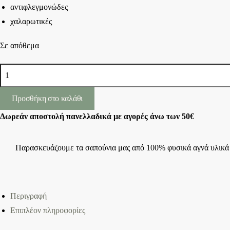
αντιφλεγμονώδες
χαλαρωτικές
Σε απόθεμα
Χειροποίητο
Σαπούνι
με
Προσθήκη στο καλάθι
Γάλα
Δωρεάν αποστολή πανελλαδικά με αγορές άνω των 50€
Γαϊδούρας,
Ελαιόλαδο
και
Παρασκευάζουμε τα σαπούνια μας από 100% φυσικά αγνά υλικά
Άρωμα
Γαρδένιας.
-
Περιγραφή
100g
Επιπλέον πληροφορίες
ποσότητα