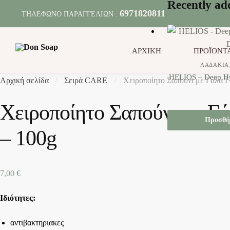
Recently ad
Skip
Skip
6971820811
ΤΗΛΕΦΩΝΟ ΠΑΡΑΓΓΕΛΙΩΝ :
to
to
navigation
content
ΑΡΧΙΚΗ
ΠΡΟΪΟΝΤ
ΛΑΔΆΚΙΑ
HELIOS – Deep Hy
Αρχική σελίδα
Σειρά CARE
Χειροποίητο Σαπούνι με Γάλα Γ
/
/
Χειροποίητο Σαπούνι με Γά
Προσθή
– 100g
7,00
€
Ιδιότητες:
αντιβακτηριακες