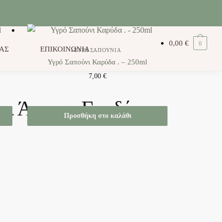
0,00
€
0
ΑΣ
ΕΠΙΚΟΙΝΩΝΙΑ
ΥΓΡΆ ΣΑΠΟΎΝΙΑ
Υγρό Σαπούνι Καρύδα . – 250ml
7,00
€
αι Άρωμα Γαρδένιας.
Προσθήκη στο καλάθι