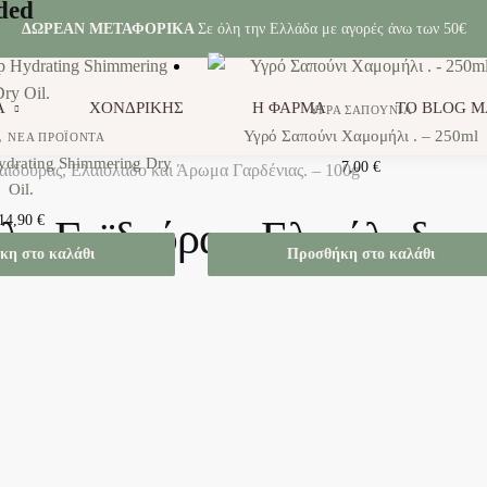
ded
ΔΩΡΕΑΝ ΜΕΤΑΦΟΡΙΚΑ
Σε όλη την Ελλάδα με αγορές άνω των 50€
Α
ΧΟΝΔΡΙΚΗΣ
Η ΦΑΡΜΑ
ΤΟ BLOG Μ
ΥΓΡΆ ΣΑΠΟΎΝΙΑ
,
Υγρό Σαπούνι Χαμομήλι . – 250ml
ΝΈΑ ΠΡΟΪΌΝΤΑ
drating Shimmering Dry
7,00
€
αϊδούρας, Ελαιόλαδο και Άρωμα Γαρδένιας. – 100g
Oil.
14,90
€
λα Γαϊδούρας, Ελαιόλαδο κ
κη στο καλάθι
Προσθήκη στο καλάθι