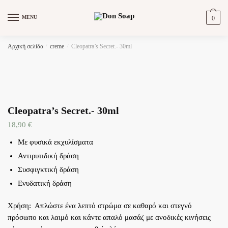
Skip
Skip
to
to
MENU
0
navigation
content
Αρχική σελίδα
/
creme
/
Cleopatra’s Secret.- 30ml
Cleopatra’s Secret.- 30ml
18,90
€
Με φυσικά εκχυλίσματα
Αντιρυτιδική δράση
Συσφιγκτική δράση
Ενυδατική δράση
Χρήση: Απλώστε ένα λεπτό στρώμα σε καθαρό και στεγνό
πρόσωπο και λαιμό και κάντε απαλό μασάζ με ανοδικές κινήσεις